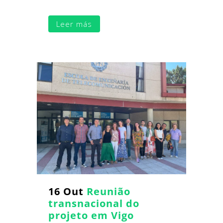
Leer más
16 Out
Reunião
transnacional do
projeto em Vigo