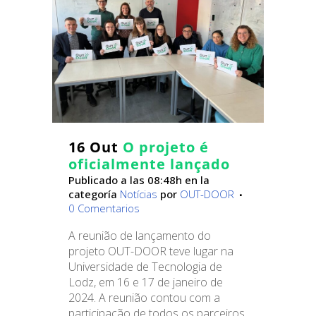
16 Out
O projeto é
oficialmente lançado
Publicado a las 08:48h
en la
categoría
Notícias
por
OUT-DOOR
0 Comentarios
A reunião de lançamento do
projeto OUT-DOOR teve lugar na
Universidade de Tecnologia de
Lodz, em 16 e 17 de janeiro de
2024. A reunião contou com a
participação de todos os parceiros