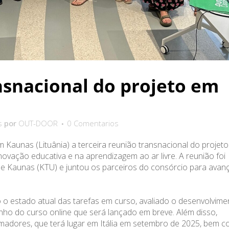
snacional do projeto em
s
por
OUT-DOOR
0 Comentarios
 Kaunas (Lituânia) a terceira reunião transnacional do projeto
novação educativa e na aprendizagem ao ar livre. A reunião foi
de Kaunas (KTU) e juntou os parceiros do consórcio para avan
o o estado atual das tarefas em curso, avaliado o desenvolvime
ho do curso online que será lançado em breve. Além disso,
adores, que terá lugar em Itália em setembro de 2025, bem 