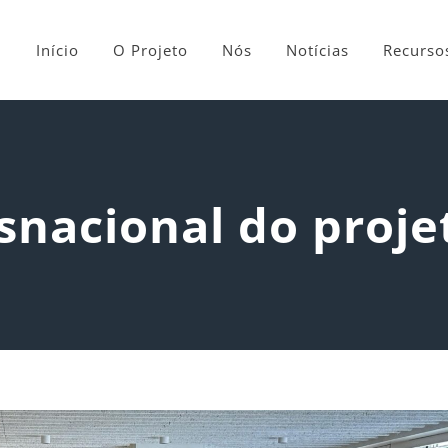
Início
O Projeto
Nós
Notícias
Recurso
snacional do proj