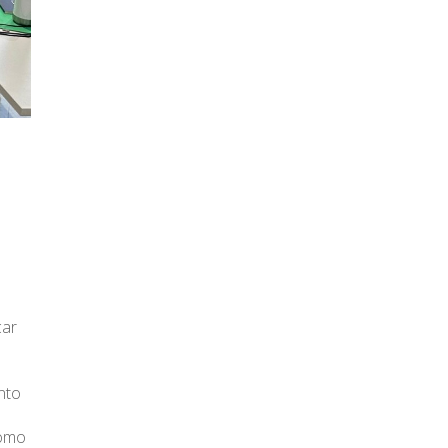
çar
nto
como