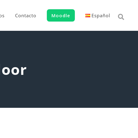
os
Contacto
Moodle
Español
door