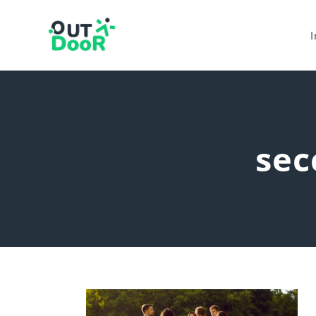
I
sec