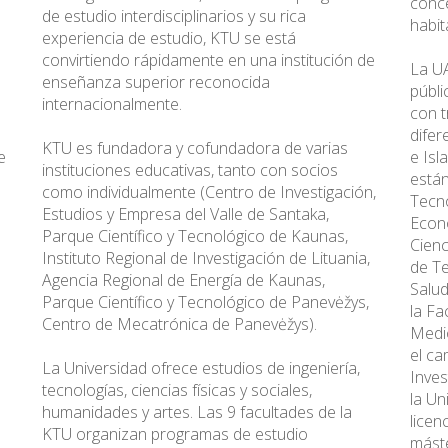
conce
de estudio interdisciplinarios y su rica
habit
experiencia de estudio, KTU se está
convirtiendo rápidamente en una institución de
La UA
enseñanza superior reconocida
públi
internacionalmente.
con t
difer
KTU es fundadora y cofundadora de varias
e
e Isl
instituciones educativas, tanto con socios
están
como individualmente (Centro de Investigación,
Tecno
Estudios y Empresa del Valle de Santaka,
Econó
Parque Científico y Tecnológico de Kaunas,
Cienc
Instituto Regional de Investigación de Lituania,
de Te
Agencia Regional de Energía de Kaunas,
Salud
Parque Científico y Tecnológico de Panevėžys,
la Fa
Centro de Mecatrónica de Panevėžys).
Medio
el ca
La Universidad ofrece estudios de ingeniería,
Inves
tecnologías, ciencias físicas y sociales,
la Un
humanidades y artes. Las 9 facultades de la
licen
KTU organizan programas de estudio
mást