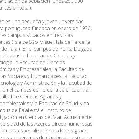
ntración de población (unos 250.000
antes en total).
c es una pequeña y joven universidad
ca portuguesa fundada en enero de 1976,
res campus situados en tres islas
entes (Isla de São Miguel, Isla de Terceira
a de Faial). En el campus de Ponta Delgada
 situadas la Facultad de Ciencias y
logía, la Facultad de Ciencias
micas y Empresariales, la Facultad de
ias Sociales y Humanidades, la Facultad
cnología y Administración y la Facultad de
; en el campus de Terceira se encuentran
cultad de Ciencias Agrarias y
ambientales y la Facultad de Salud; y en
mpus de Faial está el Instituto de
tigación en Ciencias del Mar. Actualmente,
iversidad de las Azores ofrece numerosas
ciaturas, especializaciones de postgrado,
eres y programas de doctorado, así como