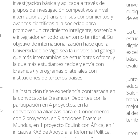
investigación básica y aplicada a través de
unive
grupos de investigación competitivos a nivel
cualq
internacional; y transferir sus conocimientos y
de es
avances científicos a la sociedad para
promover un crecimiento inteligente, sostenible
La Un
a
e integrador en todo su entorno territorial. Su
estud
objetivo de internacionalización hace que la
digni
Universidade de Vigo sea la universidad gallega
excel
que más intercambios de estudiantes ofrece, y
básic
la que más estudiantes recibe y envía con
evalu
Erasmus+ y programas bilaterales con
instituciones de terceros países.
Junto
educa
T.
La institución tiene experiencia contrastada en
Salen
la convocatoria Erasmus+ Deportes con la
traba
participación en 4 proyectos, en la
mejor
as
convocatoria Alianzas para el Conocimiento
al de
con 2 proyectos, en 9 acciones Erasmus
terri
Mundus, en 1 proyecto Edulink con África, en 1
iniciativa KA3 de Apoyo a la Reforma Política,
Inter