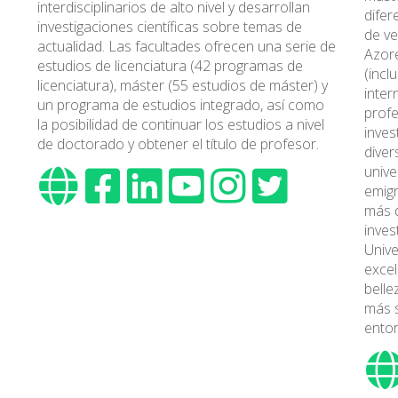
interdisciplinarios de alto nivel y desarrollan
difer
investigaciones científicas sobre temas de
de ve
actualidad. Las facultades ofrecen una serie de
Azore
estudios de licenciatura (42 programas de
(incl
licenciatura), máster (55 estudios de máster) y
inter
un programa de estudios integrado, así como
profe
la posibilidad de continuar los estudios a nivel
inves
de doctorado y obtener el título de profesor.
diver
unive
emigr
más d
inves
Unive
excel
belle
más s
ento