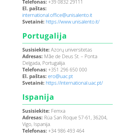
Telefonas:
+39 0832 29111
El. paštas:
international.office
@unisalento.it
Svetainė:
https://www.unisalento.it/
Portugalija
Susisiekite:
Azorų universitetas
Adresas:
Mãe de Deus St. – Ponta
Delgada, Portugalija.
Telefonas:
+351 296 650 000
El. paštas:
ero
@uac.pt
Svetainė:
https://international.uac.pt/
Ispanija
Susisiekite:
Femxa
Adresas:
Rúa San Roque 57-61, 36204,
Vigo, Ispanija.
Telefonas:
+34 986 493 464