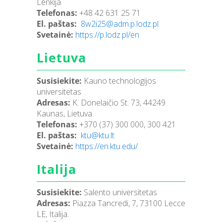
Lenkija.
Telefonas:
+48 42 631 25 71
El. paštas:
8w2i25
@adm.p.lodz.pl
Svetainė:
https://p.lodz.pl/en
Lietuva
Susisiekite:
Kauno technologijos
universitetas
Adresas:
K. Donelaičio St. 73, 44249
Kaunas, Lietuva.
Telefonas:
+370 (37) 300 000, 300 421
El. paštas:
ktu
@ktu.lt
Svetainė:
https://en.ktu.edu/
Italija
Susisiekite:
Salento universitetas
Adresas:
Piazza Tancredi, 7, 73100 Lecce
LE, Italija.